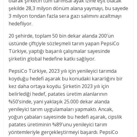
olarak şirketin tüm tarımsal ayak izine eşit olacak
şekilde 28,3 milyon dönüm alana yaymayı, bu sayede
3 milyon tondan fazla sera gazı salımını azaltmayı
hedefliyor.
20 şehirde, toplam 50 bin dekar alanda 200’ün
üstünde çiftçiyle sözleşmeli tarım yapan PepsiCo
Türkiye, yaptığı başarılı çalışmalar sayesinde
şirketin global hedefine katkı sağlıyor.
PepsiCo Türkiye, 2023 yılı için yenileyici tarımda
koyduğu hedefi aşarak bu konudaki kararlığını bir
kez daha ortaya koydu. Şirketin 2023 yılı için
belirlediği hedef, patates üretim alanlarının
%50’sinde, yani yaklaşık 25.000 dekar alanda
yenileyici tarım uygulamaları yapmaktı. Ancak,
yoğun çabaları sayesinde bu hedefi aşarak, cipslik
patates üretiminin %89’unu yenileyici tarım
yöntemleriyle gerçekleştirmeyi başardı. PepsiCo